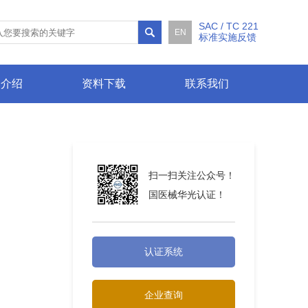
SAC / TC 221
EN
标准实施反馈
例介绍
资料下载
联系我们
扫一扫关注公众号！
国医械华光认证！
认证系统
企业查询